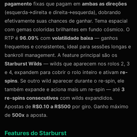
pagamento
fixas que pagam em
ambas as direções
(esquerda→direita e direita→esquerda), dobrando
efetivamente suas chances de ganhar. Tema espacial
com gemas coloridas brilhantes em fundo cósmico. O
RTP é
96.09%
com
volatilidade baixa
— ganhos
frequentes e consistentes, ideal para sessões longas e
bankroll management. A feature principal são os
Starburst Wilds
— wilds que aparecem nos rolos 2, 3
e 4, expandem para cobrir o rolo inteiro e ativam
re-
spins
. Se outro wild aparecer durante o re-spin, ele
também expande e aciona mais um re-spin — até
3
re-spins consecutivos
com wilds expandidos.
Apostas de
R$0.10 a R$500
por giro. Ganho máximo
de
500x
a aposta.
Features do Starburst