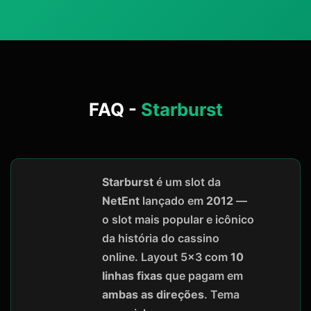
FAQ -
Starburst
Starburst
é um slot da
NetEnt
lançado em
2012
—
o slot mais popular e icônico
da história do cassino
online. Layout 5x3 com
10
linhas fixas
que pagam em
ambas as direções
. Tema