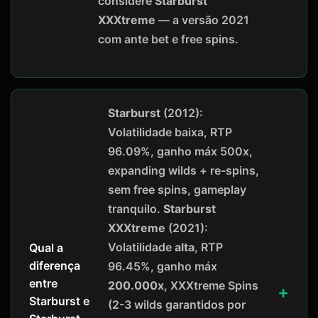
considere
Starburst
XXXtreme
— a versão 2021
com ante bet e free spins.
Starburst
(2012):
Volatilidade baixa, RTP
96.09%, ganho máx 500x,
expanding wilds + re-spins,
sem free spins, gameplay
tranquilo.
Starburst
XXXtreme
(2021):
Volatilidade
alta
, RTP
Qual a
diferença
96.45%, ganho máx
entre
200.000x
, XXXtreme Spins
Starburst e
(2-3 wilds garantidos por