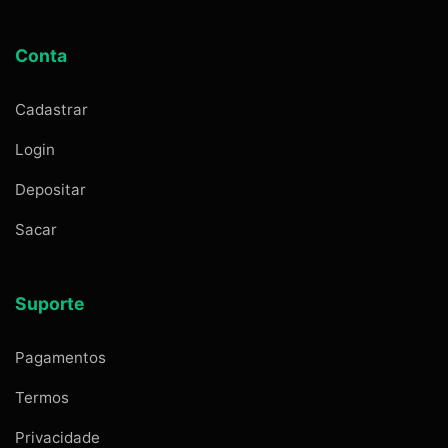
Conta
Cadastrar
Login
Depositar
Sacar
Suporte
Pagamentos
Termos
Privacidade