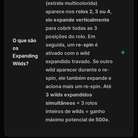
(estrela multicolorida)
aparece nos
rolos 2, 3 ou 4
,
ele
expande verticalmente
para cobrir todas as 3
posições do rolo. Em
O que são
seguida, um
re-spin
é
os
ativado com o wild
Expanding
expandido travado. Se outro
Wilds?
wild aparecer durante o re-
spin, ele também expande e
aciona mais um re-spin. Até
3 wilds expandidos
simultâneos
= 3 rolos
inteiros de wilds = ganho
máximo potencial de
500x
.