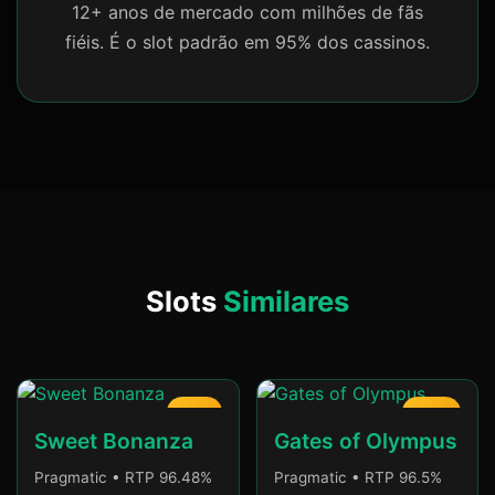
12+ anos de mercado com milhões de fãs
fiéis. É o slot padrão em 95% dos cassinos.
Slots
Similares
HOT
🔥 #1
Sweet Bonanza
Gates of Olympus
Pragmatic • RTP 96.48%
Pragmatic • RTP 96.5%