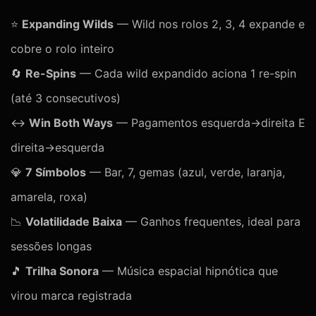
⭐
Expanding Wilds
— Wild nos rolos 2, 3, 4 expande e
cobre o rolo inteiro
🔄
Re-Spins
— Cada wild expandido aciona 1 re-spin
(até 3 consecutivos)
↔️
Win Both Ways
— Pagamentos esquerda→direita E
direita→esquerda
💎
7 Símbolos
— Bar, 7, gemas (azul, verde, laranja,
amarela, roxa)
📉
Volatilidade Baixa
— Ganhos frequentes, ideal para
sessões longas
🎵
Trilha Sonora
— Música espacial hipnótica que
virou marca registrada