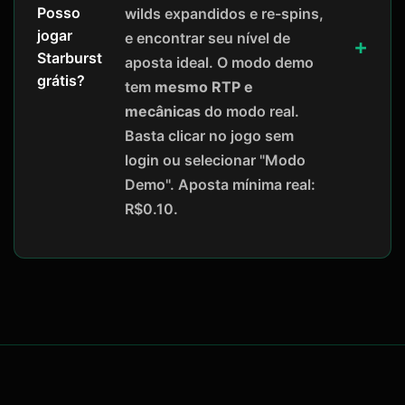
Posso
wilds expandidos e re-spins,
jogar
e encontrar seu nível de
Starburst
aposta ideal. O modo demo
grátis?
tem
mesmo RTP e
mecânicas
do modo real.
Basta clicar no jogo sem
login ou selecionar "Modo
Demo". Aposta mínima real:
R$0.10.