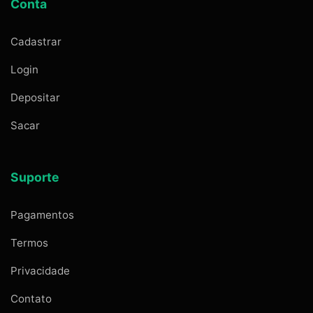
Conta
Cadastrar
Login
Depositar
Sacar
Suporte
Pagamentos
Termos
Privacidade
Contato