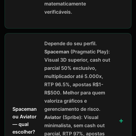
matematicamente
verificáveis.
Depende do seu perfil.
Spaceman
(Pragmatic Play):
Visual 3D superior, cash out
parcial 50% exclusivo,
multiplicador até 5.000x,
RTP 96.5%, apostas R$1-
R$500. Melhor para quem
valoriza gráficos e
Spaceman
gerenciamento de risco.
ou Aviator
Aviator
(Spribe): Visual
— qual
minimalista, sem cash out
escolher?
parcial, RTP 97%, apostas