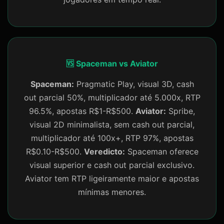
🆚 Spaceman vs Aviator
Spaceman:
Pragmatic Play, visual 3D, cash
out parcial 50%, multiplicador até 5.000x, RTP
96.5%, apostas R$1-R$500.
Aviator:
Spribe,
visual 2D minimalista, sem cash out parcial,
multiplicador até 100x+, RTP 97%, apostas
R$0.10-R$500.
Veredicto:
Spaceman oferece
visual superior e cash out parcial exclusivo.
Aviator tem RTP ligeiramente maior e apostas
mínimas menores.