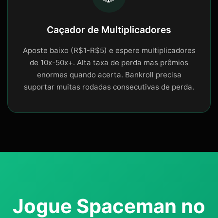
Caçador de Multiplicadores
Aposte baixo (R$1-R$5) e espere multiplicadores
de 10x-50x+. Alta taxa de perda mas prêmios
enormes quando acerta. Bankroll precisa
suportar muitas rodadas consecutivas de perda.
Jogue Spaceman no