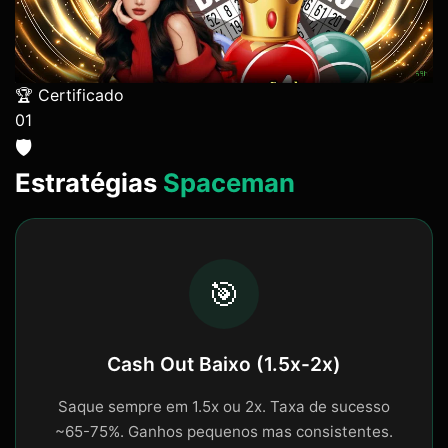
🏆 Certificado
01
🛡️
Estratégias
Spaceman
🎯
Cash Out Baixo (1.5x-2x)
Saque sempre em 1.5x ou 2x. Taxa de sucesso
~65-75%. Ganhos pequenos mas consistentes.