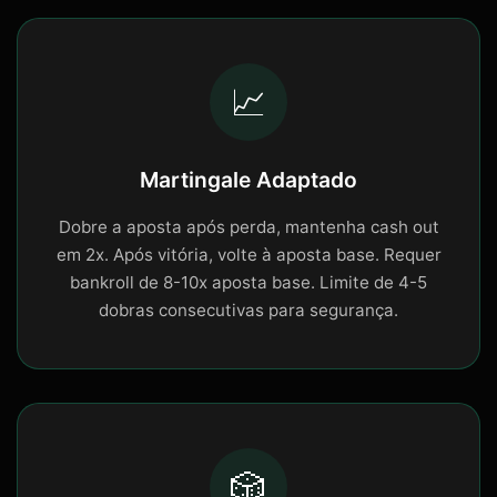
📈
Martingale Adaptado
Dobre a aposta após perda, mantenha cash out
em 2x. Após vitória, volte à aposta base. Requer
bankroll de 8-10x aposta base. Limite de 4-5
dobras consecutivas para segurança.
🎲