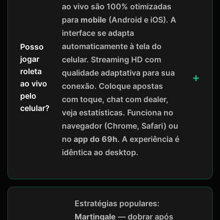
ao vivo são 100% otimizadas
para
mobile
(Android e iOS). A
interface se adapta
automaticamente à tela do
Posso
jogar
celular. Streaming HD com
roleta
qualidade adaptativa para sua
ao vivo
conexão. Coloque apostas
pelo
com toque, chat com dealer,
celular?
veja estatísticas. Funciona no
navegador (Chrome, Safari) ou
no
app do 69h
. A experiência é
idêntica ao desktop.
Estratégias populares:
Martingale
— dobrar após