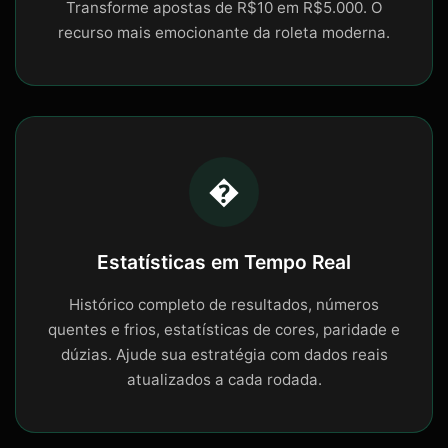
Transforme apostas de R$10 em R$5.000. O
recurso mais emocionante da roleta moderna.
�
Estatísticas em Tempo Real
Histórico completo de resultados, números
quentes e frios, estatísticas de cores, paridade e
dúzias. Ajude sua estratégia com dados reais
atualizados a cada rodada.