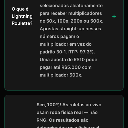
selecionados aleatoriamente
O que é
para receber multiplicadores
Lightning
de
50x, 100x, 200x ou 500x
.
Roulette?
Apostas straight-up nesses
números pagam o
multiplicador em vez do
padrão 30:1. RTP:
97.3%
.
Uma aposta de R$10 pode
pagar até R$5.000 com
multiplicador 500x.
Sim, 100%!
As roletas ao vivo
usam
roda física real
— não
RNG. Os resultados são
determinados pela física real