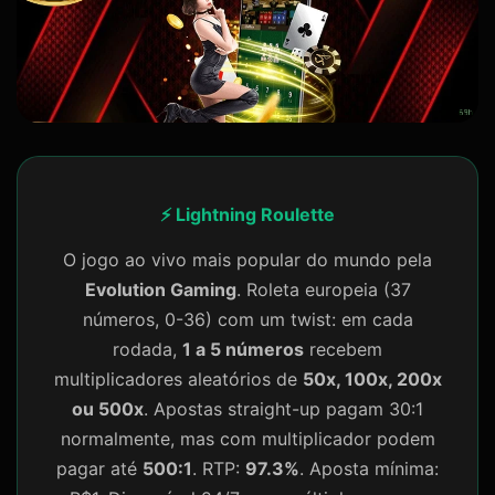
⚡ Lightning Roulette
O jogo ao vivo mais popular do mundo pela
Evolution Gaming
. Roleta europeia (37
números, 0-36) com um twist: em cada
rodada,
1 a 5 números
recebem
multiplicadores aleatórios de
50x, 100x, 200x
ou 500x
. Apostas straight-up pagam 30:1
normalmente, mas com multiplicador podem
pagar até
500:1
. RTP:
97.3%
. Aposta mínima: