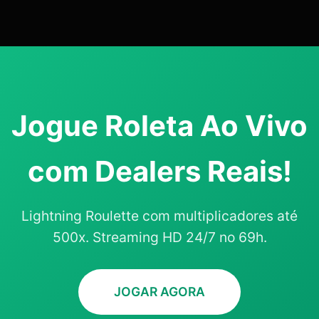
Jogue Roleta Ao Vivo
com Dealers Reais!
Lightning Roulette com multiplicadores até
500x. Streaming HD 24/7 no 69h.
JOGAR AGORA