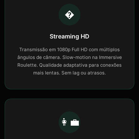
�
Streaming HD
Transmissão em 1080p Full HD com múltiplos
ângulos de câmera. Slow-motion na Immersive
Roulette. Qualidade adaptativa para conexões
mais lentas. Sem lag ou atrasos.
👩‍💼