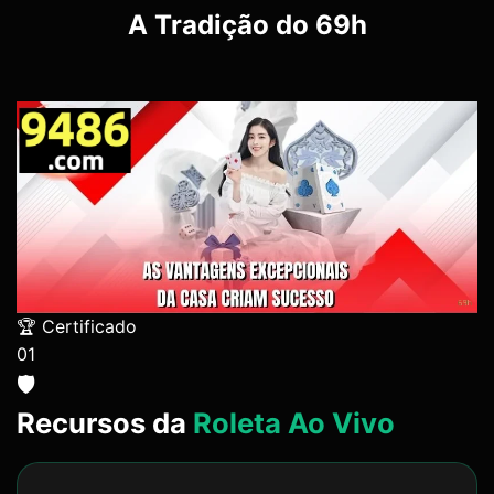
A Tradição do
69h
🏆 Certificado
01
🛡️
Recursos da
Roleta Ao Vivo