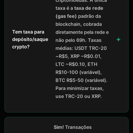
criptomoedas. A única
taxa é a
taxa de rede
(gas fee)
padrão da
blockchain, cobrada
Tem taxa para
diretamente pela rede e
depósito/saque
não pelo 69h. Taxas
crypto?
médias: USDT TRC-20
~R$5, XRP ~R$0.01,
LTC ~R$0.10, ETH
R$10-100 (variável),
BTC R$5-50 (variável).
Para minimizar taxas,
use TRC-20 ou XRP.
Sim!
Transações