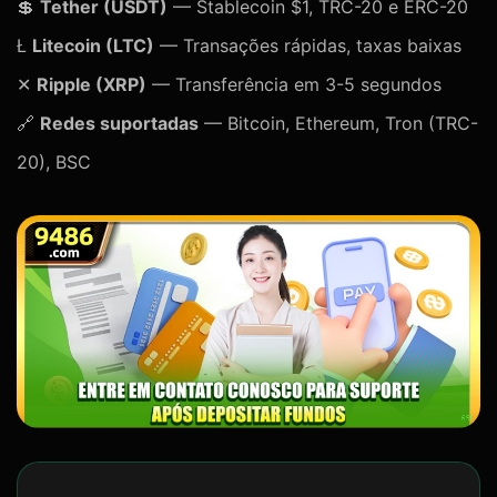
💲
Tether (USDT)
— Stablecoin $1, TRC-20 e ERC-20
Ł
Litecoin (LTC)
— Transações rápidas, taxas baixas
✕
Ripple (XRP)
— Transferência em 3-5 segundos
🔗
Redes suportadas
— Bitcoin, Ethereum, Tron (TRC-
20), BSC