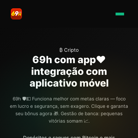
₿ Cripto
69h com app❤️
integração com
aplicativo móvel
69h 🛡️💵 Funciona melhor com metas claras — foco
em lucro e segurança, sem exagero. Clique e garanta
seu bônus agora 🎁. Gestão de banca: pequenas
vitórias somam 📈.
Depósitos e saques com Bitcoin e mais