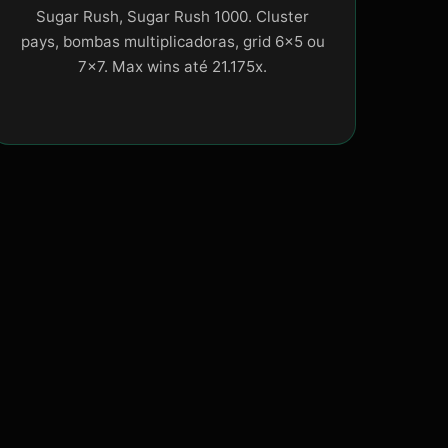
Sugar Rush, Sugar Rush 1000. Cluster
pays, bombas multiplicadoras, grid 6x5 ou
7x7. Max wins até 21.175x.