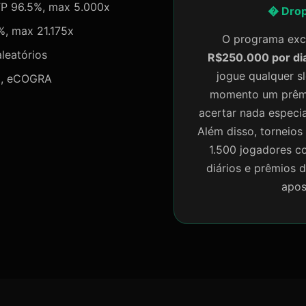
TP 96.5%, max 5.000x
� Drop
%, max 21.175x
O programa exc
leatórios
R$250.000 por di
jogue qualquer s
M, eCOGRA
momento um prêmio
acertar nada especi
Além disso, torneio
1.500 jogadores c
diários e prêmios 
apos