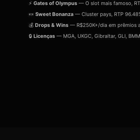
⚡
Gates of Olympus
— O slot mais famoso, R
🍬
Sweet Bonanza
— Cluster pays, RTP 96.48
💰
Drops & Wins
— R$250K+/dia em prêmios a
🔒
Licenças
— MGA, UKGC, Gibraltar, GLI, BM