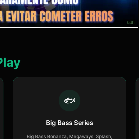
Play
🐟
Big Bass Series
Big Bass Bonanza, Megaways, Splash,