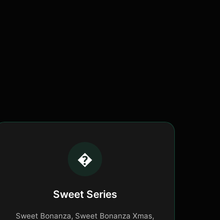
�
Sweet Series
Sweet Bonanza, Sweet Bonanza Xmas,