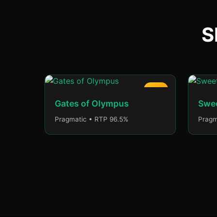
S
HOT
Gates of Olympus
Swe
Pragmatic • RTP 96.5%
Pragm