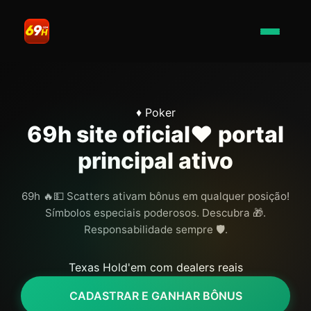
♦️ Poker
69h site oficial❤️ portal
principal ativo
69h 🔥💵 Scatters ativam bônus em qualquer posição!
Símbolos especiais poderosos. Descubra 🎁.
Responsabilidade sempre 🛡️.
Texas Hold'em com dealers reais
CADASTRAR E GANHAR BÔNUS