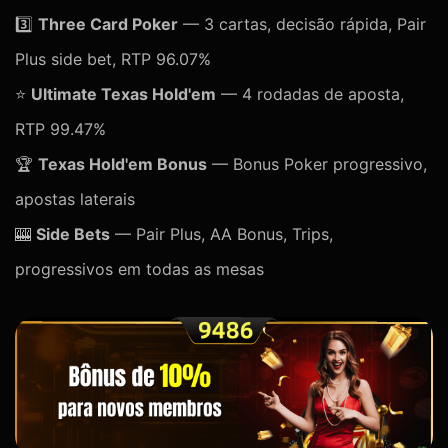
3️⃣
Three Card Poker
— 3 cartas, decisão rápida, Pair
Plus side bet, RTP 96.07%
⭐
Ultimate Texas Hold'em
— 4 rodadas de aposta,
RTP 99.47%
🏆
Texas Hold'em Bonus
— Bonus Poker progressivo,
apostas laterais
🎰
Side Bets
— Pair Plus, AA Bonus, Trips,
progressivos em todas as mesas