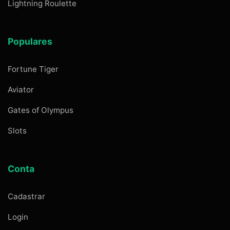
Lightning Roulette
Populares
Fortune Tiger
Aviator
Gates of Olympus
Slots
Conta
Cadastrar
Login