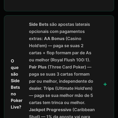
Side Bets
são apostas laterais
opcionais com pagamentos
extras:
AA Bonus
(Casino
Hold'em) — paga se suas 2
cartas + flop formam par de As
ou melhor (Royal Flush 100:1).
O
Pair Plus
(Three Card Poker) —
que
são
paga se suas 3 cartas formam
Side
par ou melhor, independente do
Bets
dealer.
Trips
(Ultimate Hold'em)
no
— paga se sua melhor mão de 5
Poker
cartas tem trinca ou melhor.
Live?
Jackpot Progressivo
(Caribbean
Stud) — 1% da aposta vai para