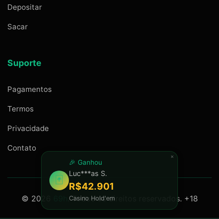
Depositar
Sacar
Suporte
Pagamentos
Termos
Privacidade
Contato
×
🎉 Ganhou
Luc***as S.
🃏
R$42.901
© 2026
69h
. Todos os direitos reservados. +18
Casino Hold'em