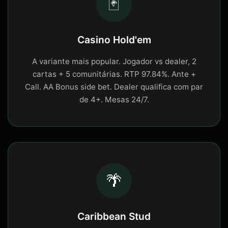
🃏
Casino Hold'em
A variante mais popular. Jogador vs dealer, 2
cartas + 5 comunitárias. RTP 97.84%. Ante +
Call. AA Bonus side bet. Dealer qualifica com par
de 4+. Mesas 24/7.
🌴
Caribbean Stud