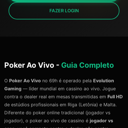
FAZER LOGIN
Poker Ao Vivo -
Guia Completo
O
Poker Ao Vivo
no 69h é operado pela
Evolution
Gaming
— líder mundial em cassino ao vivo. Jogue
contra o dealer real em mesas transmitidas em
Full HD
de estúdios profissionais em Riga (Letônia) e Malta.
Diferente do poker online tradicional (jogador vs
jogador), o poker ao vivo de cassino é
jogador vs