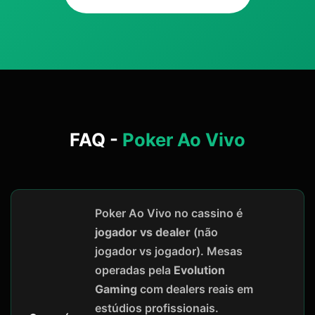
FAQ -
Poker Ao Vivo
Poker Ao Vivo no cassino é
jogador vs dealer
(não
jogador vs jogador). Mesas
operadas pela
Evolution
Gaming
com dealers reais em
estúdios profissionais.