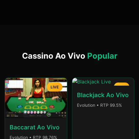
Cassino Ao Vivo
Popular
LIVE
LIVE
Blackjack Ao Vivo
Evolution • RTP 99.5%
Baccarat Ao Vivo
Evolution • RTP 98.76%