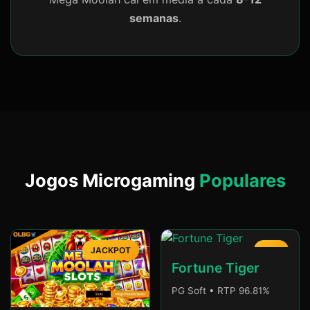
semanas
.
Jogos Microgaming
Populares
JACKPOT
HOT
Fortune Tiger
PG Soft • RTP 96.81%