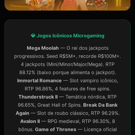
💎 Jogos Icônicos Microgaming
Mega Moolah
— O rei dos jackpots
progressivos. Seed R$5M+, recorde R$100M+.
4 jackpots (Mini/Minor/Major/Mega). RTP
88.12% (baixo porque alimenta o jackpot).
Immortal Romance
— Slot vampiro icônico,
RTP 96.86%, 4 features de free spins.
Thunderstruck II
— Temática nórdica, RTP
96.65%, Great Hall of Spins.
Break Da Bank
Again
— Slot de roubo clássico, RTP 96.29%.
Avalon II
— RPG medieval, RTP 96.30%, 8
bônus.
Game of Thrones
— Licença oficial