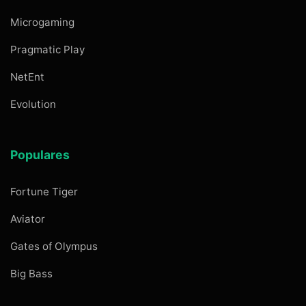
Microgaming
Pragmatic Play
NetEnt
Evolution
Populares
Fortune Tiger
Aviator
Gates of Olympus
Big Bass