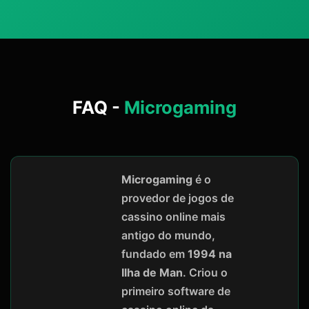
FAQ -
Microgaming
Microgaming
é o
provedor de jogos de
cassino online mais
antigo do mundo,
fundado em
1994 na
Ilha de Man
. Criou o
primeiro software de