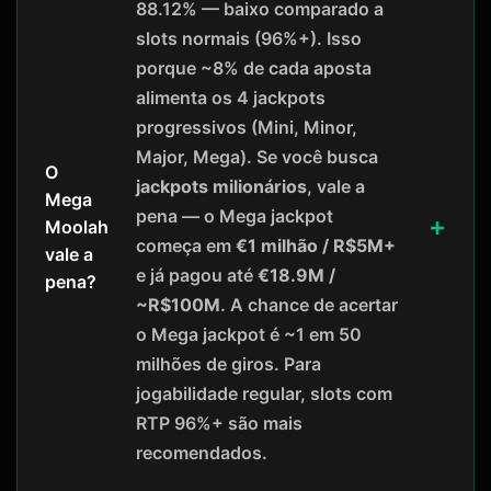
88.12% — baixo comparado a
slots normais (96%+). Isso
porque ~8% de cada aposta
alimenta os 4 jackpots
progressivos (Mini, Minor,
Major, Mega). Se você busca
O
jackpots milionários
, vale a
Mega
pena — o Mega jackpot
Moolah
começa em
€1 milhão / R$5M+
vale a
e já pagou até
€18.9M /
pena?
~R$100M
. A chance de acertar
o Mega jackpot é ~1 em 50
milhões de giros. Para
jogabilidade regular, slots com
RTP 96%+ são mais
recomendados.