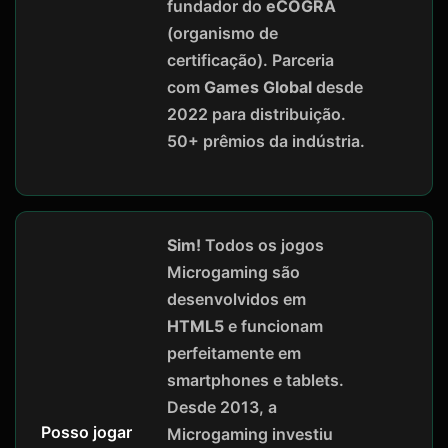
fundador do
eCOGRA
(organismo de
certificação). Parceria
com
Games Global
desde
2022 para distribuição.
50+ prêmios da indústria.
Sim!
Todos os jogos
Microgaming são
desenvolvidos em
HTML5
e funcionam
perfeitamente em
smartphones e tablets.
Desde 2013, a
Posso jogar
Microgaming investiu