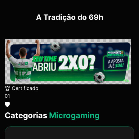
A Tradição do
69h
🏆 Certificado
01
🛡️
Categorias
Microgaming