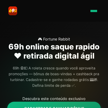
🎮 Fortune Rabbit
69h online saque rapido
❤️ retirada digital ágil
69h 🎡💵 A roleta cresce quando você aproveita
promoções — bônus de boas-vindas + cashback pra
turbinar. Cadastre-se e ganhe rodadas grátis 🎰🎁.
Defina limite de perda ✅.
Descubra este conteúdo exclusivo