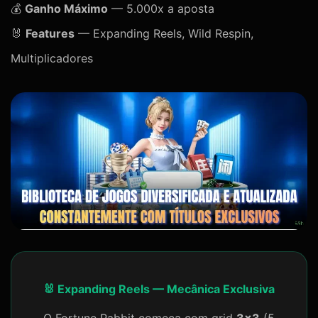
💰
Ganho Máximo
— 5.000x a aposta
🐰
Features
— Expanding Reels, Wild Respin,
Multiplicadores
🐰 Expanding Reels — Mecânica Exclusiva
O Fortune Rabbit começa com grid
3x3
(5