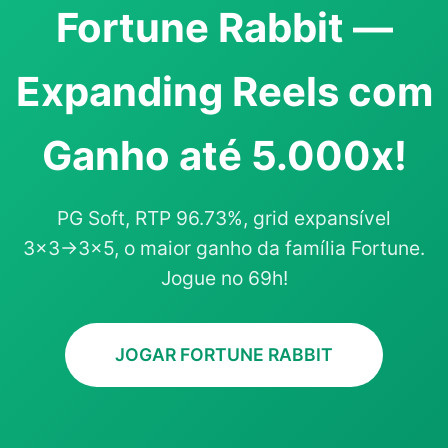
Fortune Rabbit —
Expanding Reels com
Ganho até 5.000x!
PG Soft, RTP 96.73%, grid expansível
3x3→3x5, o maior ganho da família Fortune.
Jogue no 69h!
JOGAR FORTUNE RABBIT