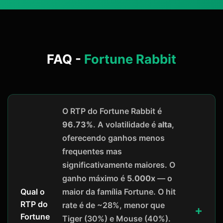
FAQ -
Fortune Rabbit
O RTP do Fortune Rabbit é
96.73%
. A volatilidade é
alta
,
oferecendo ganhos menos
frequentes mas
significativamente maiores. O
ganho máximo é
5.000x
— o
Qual o
maior da família Fortune. O hit
RTP do
rate é de ~28%, menor que
Fortune
Tiger (30%) e Mouse (40%).