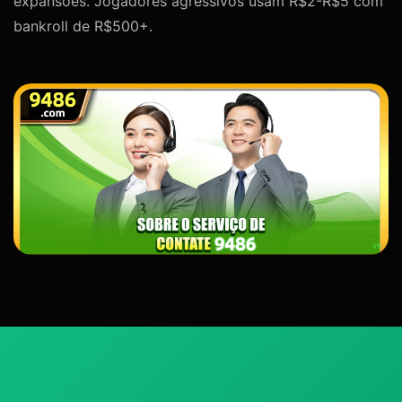
expansões. Jogadores agressivos usam R$2-R$5 com
bankroll de R$500+.