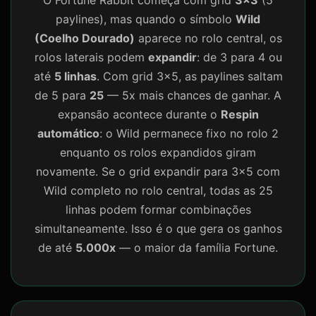
paylines), mas quando o símbolo
Wild
(Coelho Dourado)
aparece no rolo central, os
rolos laterais podem
expandir
: de 3 para 4 ou
até
5 linhas
. Com grid 3x5, as paylines saltam
de 5 para
25
— 5x mais chances de ganhar. A
expansão acontece durante o
Respin
automático
: o Wild permanece fixo no rolo 2
enquanto os rolos expandidos giram
novamente. Se o grid expandir para 3x5 com
Wild completo no rolo central, todas as 25
linhas podem formar combinações
simultaneamente. Isso é o que gera os ganhos
de até
5.000x
— o maior da família Fortune.