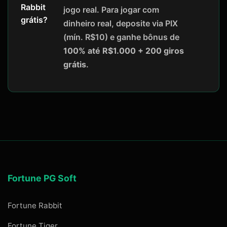
Rabbit
jogo real. Para jogar com
grátis?
dinheiro real, deposite via PIX
(mín. R$10) e ganhe bônus de
100% até R$1.000 + 200 giros
grátis
.
Fortune PG Soft
Fortune Rabbit
Fortune Tiger