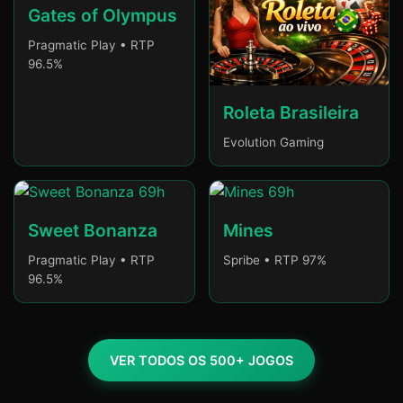
Gates of Olympus
Pragmatic Play • RTP
96.5%
Roleta Brasileira
Evolution Gaming
Sweet Bonanza
Mines
Pragmatic Play • RTP
Spribe • RTP 97%
96.5%
VER TODOS OS 500+ JOGOS