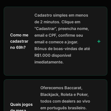
Cadastro simples em menos
de 2 minutos. Clique em
"Cadastrar", preencha nome,
Como me
email e CPF, confirme seu
cadastrar
email e comece a jogar.
no 69h?
Bônus de boas-vindas de até
R$1.000 disponível
imediatamente.
Oferecemos Baccarat,
Blackjack, Roleta e Poker,
todos com dealers ao vivo
Quais jogos
em português brasileiro.
de mesa