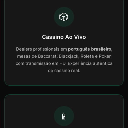
🎲
Cassino Ao Vivo
Dealers profissionais em
português brasileiro
,
mesas de Baccarat, Blackjack, Roleta e Poker
com transmissão em HD. Experiência autêntica
de cassino real.
📱