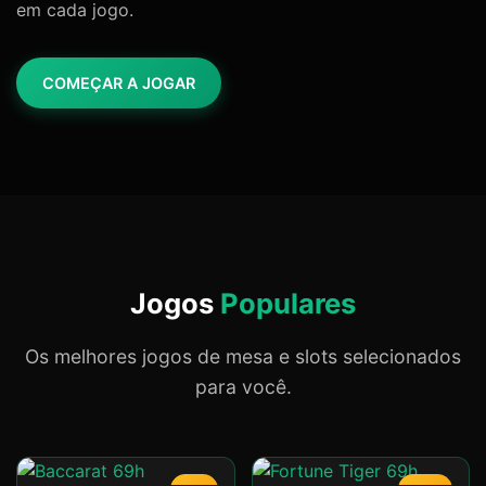
em cada jogo.
COMEÇAR A JOGAR
Jogos
Populares
Os melhores jogos de mesa e slots selecionados
para você.