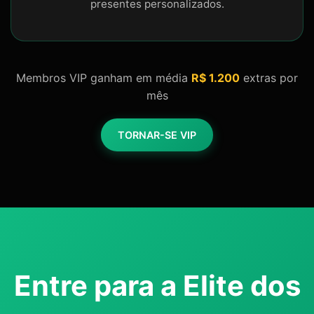
presentes personalizados.
Membros VIP ganham em média
R$ 1.200
extras por
mês
TORNAR-SE VIP
Entre para a Elite dos