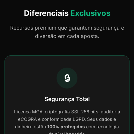
Diferenciais
Exclusivos
Recursos premium que garantem segurança e
diversão em cada aposta.
🔒
Segurança Total
Licença MGA, criptografia SSL 256 bits, auditoria
eCOGRA e conformidade LGPD. Seus dados e
dinheiro estão
100% protegidos
com tecnologia