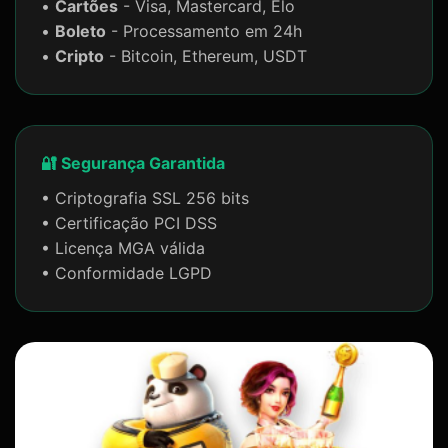
•
Cartões
- Visa, Mastercard, Elo
•
Boleto
- Processamento em 24h
•
Cripto
- Bitcoin, Ethereum, USDT
🔐 Segurança Garantida
• Criptografia SSL 256 bits
• Certificação PCI DSS
• Licença MGA válida
• Conformidade LGPD