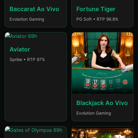
VIP
HOT
Baccarat Ao Vivo
Fortune Tiger
Evolution Gaming
PG Soft • RTP 96.8%
Aviator
Spribe • RTP 97%
Blackjack Ao Vivo
Evolution Gaming