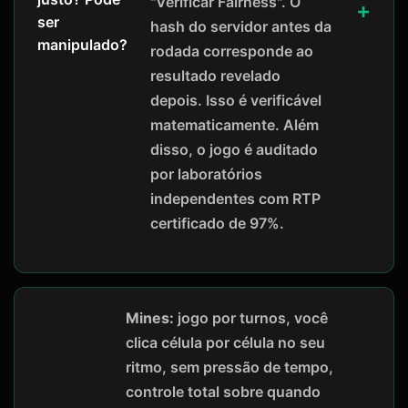
"Verificar Fairness". O
ser
hash do servidor antes da
manipulado?
rodada corresponde ao
resultado revelado
depois. Isso é verificável
matematicamente. Além
disso, o jogo é auditado
por laboratórios
independentes com RTP
certificado de 97%.
Mines:
jogo por turnos, você
clica célula por célula no seu
ritmo, sem pressão de tempo,
controle total sobre quando