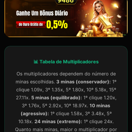
📊 Tabela de Multiplicadores
Os multiplicadores dependem do número de
minas escolhidas.
3 minas (conservador):
1º
clique 1.09x, 3º 1.35x, 5º 1.80x, 10º 5.18x, 15º
27.11x.
5 minas (equilibrado):
1º clique 1.20x,
3º 1.76x, 5º 2.92x, 10º 18.97x.
10 minas
(agressivo):
1º clique 1.58x, 3º 3.48x, 5º
10.18x.
24 minas (extremo):
1º clique 24x.
Quanto mais minas, maior o multiplicador por