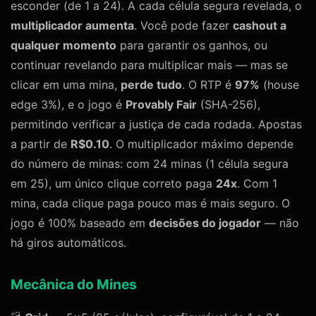
esconder (de 1 a 24). A cada célula segura revelada, o
multiplicador aumenta
. Você pode fazer
cashout a
qualquer momento
para garantir os ganhos, ou
continuar revelando para multiplicar mais — mas se
clicar em uma mina,
perde tudo
. O RTP é
97%
(house
edge 3%), e o jogo é
Provably Fair
(SHA-256),
permitindo verificar a justiça de cada rodada. Apostas
a partir de
R$0.10
. O multiplicador máximo depende
do número de minas: com 24 minas (1 célula segura
em 25), um único clique correto paga
24x
. Com 1
mina, cada clique paga pouco mas é mais seguro. O
jogo é 100% baseado em
decisões do jogador
— não
há giros automáticos.
Mecânica do Mines