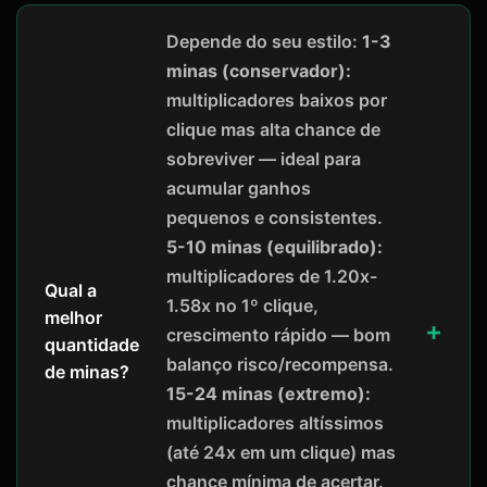
Depende do seu estilo:
1-3
minas (conservador):
multiplicadores baixos por
clique mas alta chance de
sobreviver — ideal para
acumular ganhos
pequenos e consistentes.
5-10 minas (equilibrado):
multiplicadores de 1.20x-
Qual a
1.58x no 1º clique,
melhor
crescimento rápido — bom
quantidade
balanço risco/recompensa.
de minas?
15-24 minas (extremo):
multiplicadores altíssimos
(até 24x em um clique) mas
chance mínima de acertar.