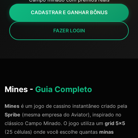
CADASTRAR E GANHAR BÔNUS
FAZER LOGIN
Mines -
Guia Completo
Mines
é um jogo de cassino instantâneo criado pela
Spribe
(mesma empresa do Aviator), inspirado no
clássico Campo Minado. O jogo utiliza um
grid 5x5
(25 células) onde você escolhe quantas
minas