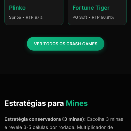
HOT
Plinko
Fortune Tiger
Spribe • RTP 97%
PG Soft • RTP 96.81%
VER TODOS OS CRASH GAMES
Estratégias para
Mines
Estratégia conservadora (3 minas):
Escolha 3 minas
e revele 3-5 células por rodada. Multiplicador de