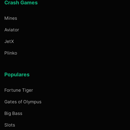
Crash Games
Mines
Aviator
JetX
Plinko
Populares
Fortune Tiger
Gates of Olympus
Big Bass
Slots