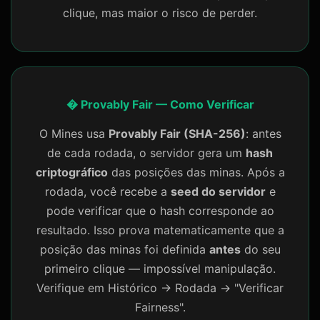
clique, mas maior o risco de perder.
� Provably Fair — Como Verificar
O Mines usa
Provably Fair (SHA-256)
: antes
de cada rodada, o servidor gera um
hash
criptográfico
das posições das minas. Após a
rodada, você recebe a
seed do servidor
e
pode verificar que o hash corresponde ao
resultado. Isso prova matematicamente que a
posição das minas foi definida
antes
do seu
primeiro clique — impossível manipulação.
Verifique em Histórico → Rodada → "Verificar
Fairness".