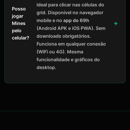
ideal para clicar nas células do
Posso
grid. Disponível no navegador
jogar
mobile e no
app do 69h
Mines
(Android APK e iOS PWA). Sem
pelo
downloads obrigatórios.
celular?
Funciona em qualquer conexão
(WiFi ou 4G). Mesma
funcionalidade e gráficos do
desktop.