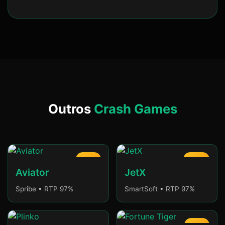
Outros
Crash Games
HOT
NEW
Aviator
JetX
Spribe • RTP 97%
SmartSoft • RTP 97%