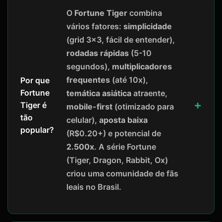
O
Fortune Tiger
combina
vários fatores:
simplicidade
(grid 3x3, fácil de entender),
rodadas rápidas
(5-10
segundos),
multiplicadores
frequentes
(até 10x),
Por que
Fortune
temática asiática
atraente,
Tiger é
mobile-first
(otimizado para
tão
celular),
aposta baixa
popular?
(R$0.20+) e potencial de
2.500x
. A série Fortune
(Tiger, Dragon, Rabbit, Ox)
criou uma comunidade de fãs
leais no Brasil.