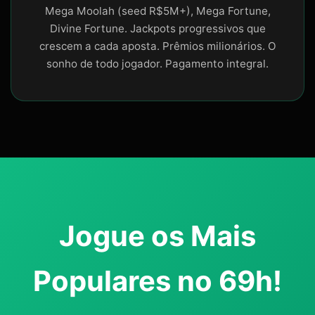
Mega Moolah (seed R$5M+), Mega Fortune,
Divine Fortune. Jackpots progressivos que
crescem a cada aposta. Prêmios milionários. O
sonho de todo jogador. Pagamento integral.
Jogue os Mais
Populares no 69h!