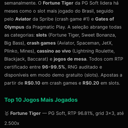
semanalmente. O
Fortune Tiger
da PG Soft lidera há
meses como o slot mais jogado do Brasil, seguido
pelo
Aviator
da Spribe (crash game #1) e
Gates of
Olympus
da Pragmatic Play. A seleção abrange todas
as categorias:
slots
(Fortune Tiger, Sweet Bonanza,
Big Bass),
crash games
(Aviator, Spaceman, JetX,
Plinko, Mines),
cassino ao vivo
(Lightning Roulette,
Blackjack, Baccarat) e
jogos de mesa
. Todos com RTP
certificado entre
96-99.5%
, RNG auditado e
disponíveis em modo demo gratuito (slots). Apostas a
partir de
R$0.10
em crash games e
R$0.20
em slots.
Top 10 Jogos Mais Jogados
🥇
Fortune Tiger
— PG Soft, RTP 96.81%, grid 3x3, até
2.500x