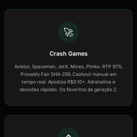
🚀
Crash Games
Aviator, Spaceman, JetX, Mines, Plinko. RTP 97%.
Provably Fair SHA-256. Cashout manual em
tempo real. Apostas R$0.10+. Adrenalina e
decisões rápidas. Os favoritos da geração Z.