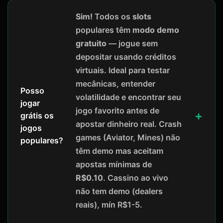
Sim!
Todos os
slots
populares têm
modo demo
gratuito
— jogue sem
depositar usando créditos
virtuais. Ideal para testar
mecânicas, entender
Posso
volatilidade e encontrar seu
jogar
jogo favorito antes de
grátis os
apostar dinheiro real. Crash
jogos
games (Aviator, Mines) não
populares?
têm demo mas aceitam
apostas mínimas de
R$0.10
. Cassino ao vivo
não tem demo (dealers
reais), mín R$1-5.