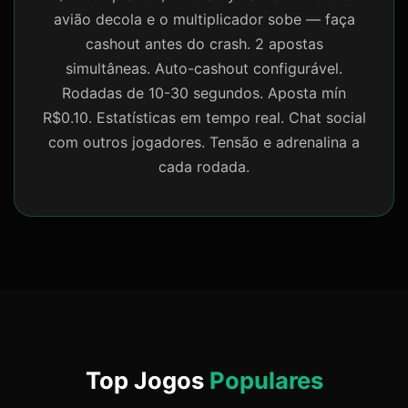
avião decola e o multiplicador sobe — faça
cashout antes do crash. 2 apostas
simultâneas. Auto-cashout configurável.
Rodadas de 10-30 segundos. Aposta mín
R$0.10. Estatísticas em tempo real. Chat social
com outros jogadores. Tensão e adrenalina a
cada rodada.
Top Jogos
Populares