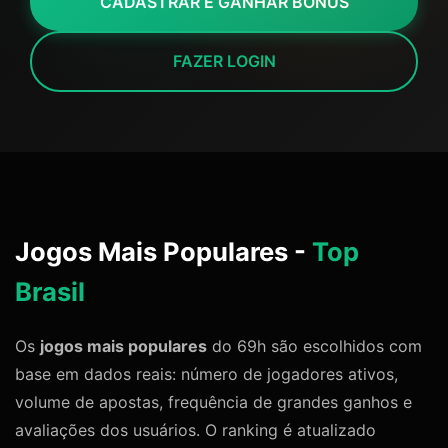
CADASTRAR E GANHAR BÔNUS
FAZER LOGIN
Jogos Mais Populares -
Top
Brasil
Os
jogos mais populares
do 69h são escolhidos com
base em dados reais: número de jogadores ativos,
volume de apostas, frequência de grandes ganhos e
avaliações dos usuários. O ranking é atualizado